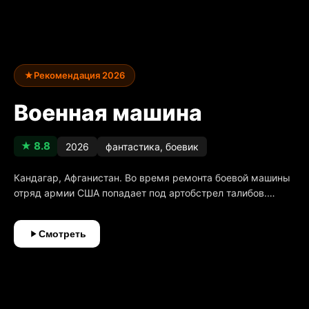
★
Рекомендация 2026
Военная машина
★ 8.8
2026
фантастика, боевик
Кандагар, Афганистан. Во время ремонта боевой машины
отряд армии США попадает под артобстрел талибов.
Выживает лишь сапёр инженерной бригады, получив
серьёзную травму ноги и потеряв в той бойне младшего
Смотреть
брата. Спустя 2 года он приезжает в Колорадо в лагерь
подготовки рейнджеров, чтобы попытаться пройти
тяжёлый отбор и исполнить мечту погибшего брата. В ходе
последнего испытания подразделение кандидатов в
рейнджеры со специальным оружием для стрельбы