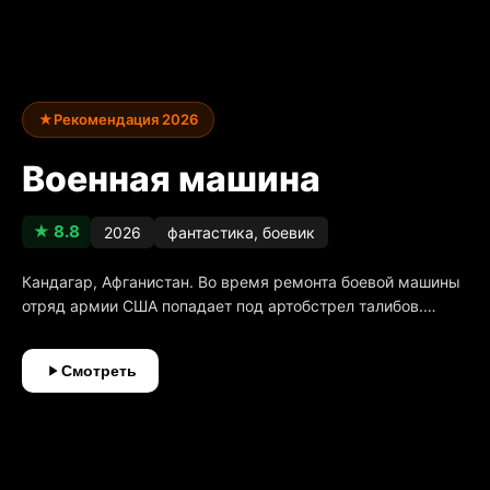
★
Рекомендация 2026
Военная машина
★ 8.8
2026
фантастика, боевик
Кандагар, Афганистан. Во время ремонта боевой машины
отряд армии США попадает под артобстрел талибов.
Выживает лишь сапёр инженерной бригады, получив
серьёзную травму ноги и потеряв в той бойне младшего
Смотреть
брата. Спустя 2 года он приезжает в Колорадо в лагерь
подготовки рейнджеров, чтобы попытаться пройти
тяжёлый отбор и исполнить мечту погибшего брата. В ходе
последнего испытания подразделение кандидатов в
рейнджеры со специальным оружием для стрельбы