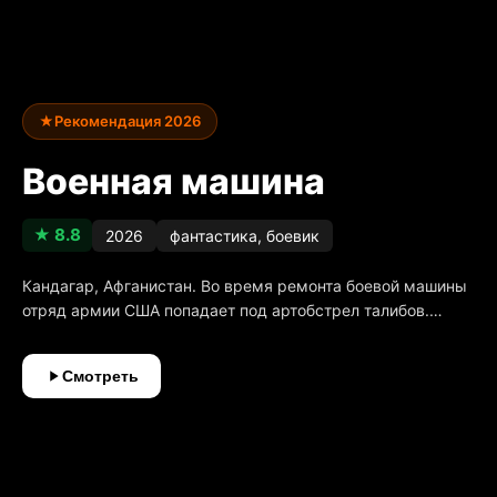
★
Рекомендация 2026
Военная машина
★ 8.8
2026
фантастика, боевик
Кандагар, Афганистан. Во время ремонта боевой машины
отряд армии США попадает под артобстрел талибов.
Выживает лишь сапёр инженерной бригады, получив
серьёзную травму ноги и потеряв в той бойне младшего
Смотреть
брата. Спустя 2 года он приезжает в Колорадо в лагерь
подготовки рейнджеров, чтобы попытаться пройти
тяжёлый отбор и исполнить мечту погибшего брата. В ходе
последнего испытания подразделение кандидатов в
рейнджеры со специальным оружием для стрельбы